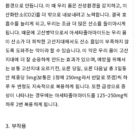
환경으로 만듭니다
.
이 때 우리 몸은 산성환경을 감지하고
,
이
산화탄소
(CO2)
를 더 밖으로 내보내려고 노력합니다
.
결국 호
흡수를 늘리게 되고
,
우리는 조금 더 많은 산소를 들이마시게
됩니다
.
때문에 고산병약으로서 아세타졸아마이드는 우리 몸
이 산소가 더 희박한 고산지대에서도 산소 흡입이 부족하지 않
도록 도와주는 약이라 할 수 있습니다
.
이 약은 우리 몸이 고산
지대에 더 잘 순응하게 만드는 효과가 있으며
,
예방을 위해서
는 보통 고산지대 오르기전
,
오른 당일
,
오른 다음날 총
3
일동
안 체중당
5mg(
보통은
1
정에
250mg
라서 반알로 쪼갬
)
씩 하
루 두 번정도 지속적으로 복용하게 됩니다
.
또한 급성으로 증
상이 나타나는 경우에는 아세타졸아마이드를
125~250mg
씩
하루
2
번 복용하게 됩니다
.
3.
부작용