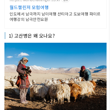
월드챌린저 모험여행
인도에서 남극까지 남미여행 산티아고 도보여행 파미르
여행강의 남극안전요원
1)
고산병은 왜 오나요
?