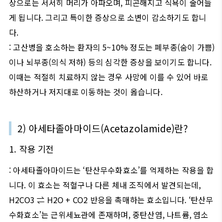
상으로는 서서히 머리가 아파오며
,
피곤해지고 식욕이 줄어들
게 됩니다
.
그리고 특이한 증상으로 소변이 감소하기도 합니
다
.
:
고산병을 호소하는 환자의
5~10%
정도는 폐부종
(
숨이 가쁨
)
이나 뇌부종
(
의식 저하
)
등의 심각한 증상을 보이기도 합니다
.
이때는 적절히 치료하지 않는 경우 사망에 이를 수 있어 바로
하산하거나 저지대로 이동하는 것이 옳습니다
.
2)
아세타졸아마이드
(Acetazolamide)
란
?
1.
작용 기전
:
아세타졸아마이드는
‘
탄산무수화효소
’
를 억제하는 작용을 합
니다
.
이 효소는 적혈구나 다른 체내 조직에서 발견되는데
,
H2CO3
⇌
H2O + CO2
반응을 촉매하는 효소입니다
. ‘
탄산무
수화효소
’
는 근위세뇨관에 존재하며
,
중탄산염
,
나트륨
,
염소