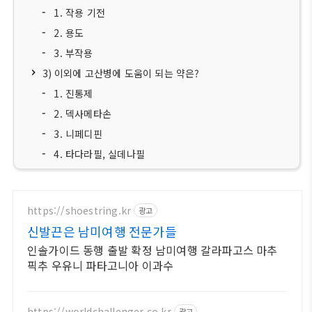
1. 작용 기전
2. 용도
3. 부작용
3) 이외에 고산병에 도움이 되는 약은?
1. 진통제
2. 덱사메타손
3. 니페디핀
4. 타다라필, 실데나필
https://shoestring.kr
광고
신발끈은 남미여행 전문가들
인솔가이드 동행 출발 확정 남미여행 갈라파고스 마추
픽추 우유니 파타고니아 이과수
https://worldchallenger.co.kr
광고