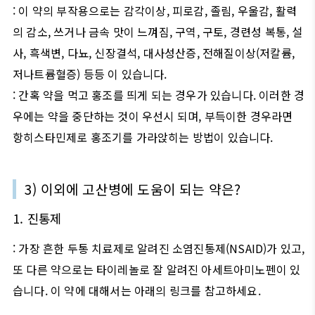
:
이 약의 부작용으로는 감각이상
,
피로감
,
졸림
,
우울감
,
활력
의 감소
,
쓰거나 금속 맛이 느껴짐
,
구역
,
구토
,
경련성 복통
,
설
사
,
흑색변
,
다뇨
,
신장결석
,
대사성산증
,
전해질이상
(
저칼륨
,
저나트륨혈증
)
등등 이 있습니다
.
:
간혹 약을 먹고 홍조를 띄게 되는 경우가 있습니다
.
이러한 경
우에는 약을 중단하는 것이 우선시 되며
,
부득이한 경우라면
항히스타민제로 홍조기를 가라앉히는 방법이 있습니다
.
3)
이외에 고산병에 도움이 되는 약은
?
1.
진통제
:
가장 흔한 두통 치료제로 알려진 소염진통제
(NSAID)
가 있고
,
또 다른 약으로는 타이레놀로 잘 알려진 아세트아미노펜이 있
습니다
.
이 약에 대해서는 아래의 링크를 참고하세요
.