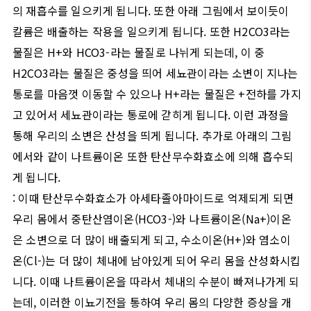
의 재흡수를 일으키게 됩니다
.
또한 아래 그림에서 보이듯이
칼륨은 배출하는 작용을 일으키게 됩니다
.
또한
H2CO3
라는
물질은
H+
와
HCO3-
라는 물질로 나뉘게 되는데
,
이 중
H2CO3
라는 물질은 중성을 띄어 세뇨관이라는 소변이 지나는
통로를 마음껏 이동할 수 있으나
H+
라는 물질은
+
전하를 가지
고 있어서 세뇨관이라는 통로에 갇히게 됩니다
.
이런 과정을
통해 우리의 소변은 산성을 띄게 됩니다
.
추가로 아래의 그림
에서와 같이 나트륨이온 또한 탄산무수화효소에 의해 흡수되
게 됩니다
.
:
이때 탄산무수화효소가 아세타졸아마이드로 억제되게 되면
우리 몸에서 중탄산염이온
(HCO3-)
와 나트륨이온
(Na+)
이온
은 소변으로 더 많이 배출되게 되고
,
수소이온
(H+)
와 염소이
온
(Cl-)
는 더 많이 체내에 남아있게 되어 우리 몸을 산성화시킵
니다
.
이때 나트륨이온을 따라서 체내의 수분이 빠져나가게 되
는데
,
이러한 이뇨기전을 통하여 우리 몸의 다양한 증상을 개